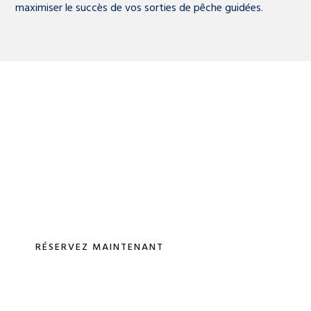
maximiser le succès de vos sorties de pêche guidées.
Planifiez la pêche de
votre vie
Réservez rapidement votre pêche guidée pendant qu'il
reste des places pour la prochaine saison.
RÉSERVEZ MAINTENANT
450-372-5691