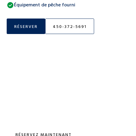
Équipement de pêche fourni
RÉSERVER
450-372-5691
Planifiez la pêche de
votre vie
Réservez rapidement votre pêche guidée pendant qu'il
reste des places pour la prochaine saison.
RÉSERVEZ MAINTENANT
450-372-5691